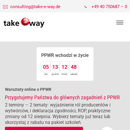
consulting@take-e-way.de
+49 40 750687 – 0
PPWR wchodzi w życie
05
13
12
48
dni
godzin
minut
sekund
Warsztaty online o PPWR
Przygotujemy Państwa do głównych zagadnień z PPWR
2 terminy – 2 tematy: wyjaśnienie ról producentów i
wytwórców, i deklaracja zgodności, ROP, praktyczne
zmiany od 12 sierpnia. Wybierz tematy już teraz lub
skorzystaj z rabatu na pakiet szkoleń.