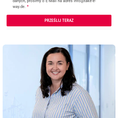
danych, prosimy o E-Mail na adres info@take-e-
way.de.
*