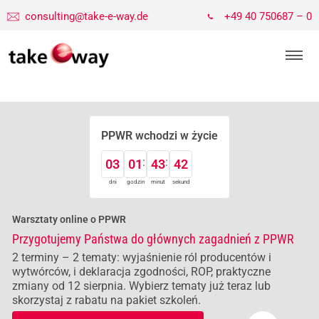
consulting@take-e-way.de
+49 40 750687 – 0
PPWR wchodzi w życie
03
01
43
42
dni
godzin
minut
sekund
Warsztaty online o PPWR
Przygotujemy Państwa do głównych zagadnień z PPWR
2 terminy – 2 tematy: wyjaśnienie ról producentów i
wytwórców, i deklaracja zgodności, ROP, praktyczne
zmiany od 12 sierpnia. Wybierz tematy już teraz lub
skorzystaj z rabatu na pakiet szkoleń.